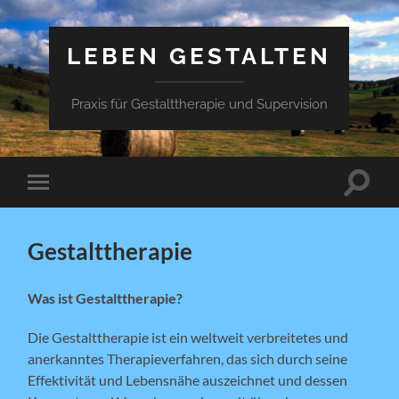
LEBEN GESTALTEN
Praxis für Gestalttherapie und Supervision
Suchfe
Mobile-
ein-/a
Menü
ein-/ausblenden
Gestalttherapie
Was ist Gestalttherapie?
Die Gestalttherapie ist ein weltweit verbreitetes und
anerkanntes Therapieverfahren, das sich durch seine
Effektivität und Lebensnähe auszeichnet und dessen